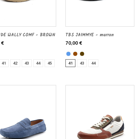
UDE WALLY COMF - BROWN
TBS JAIMMYE - marron
 €
70,00 €
41
42
43
44
45
41
43
44