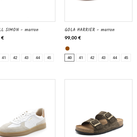
L SIMON - marron
GOLA HARRIER - marron
 €
99,00 €
41
42
43
44
45
40
41
42
43
44
45