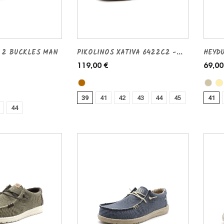
 2 BUCKLES MAN
PIKOLINOS XATIVA 6422C2 -...
HEYDU
119,00 €
69,00
39
41
42
43
44
45
41
44