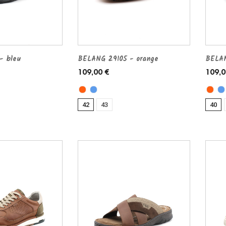
- bleu
BELANG 29105 - orange
BELAN
109,00 €
109,0
42
43
40