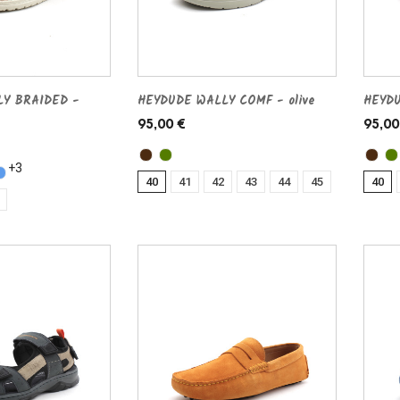
Y BRAIDED -
HEYDUDE WALLY COMF - olive
HEYD
95,00 €
95,00
+3
40
41
42
43
44
45
40