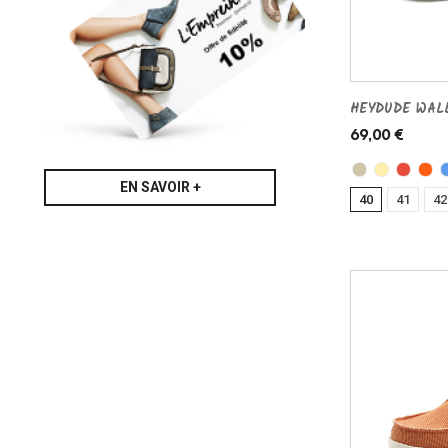
HEYDUDE WALL
69,00 €
EN SAVOIR +
40
41
42