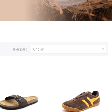

Trier par :
Choisir