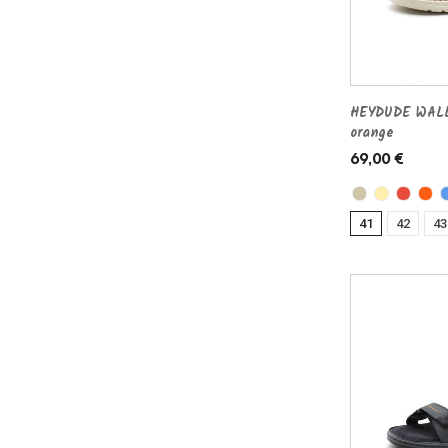
HEYDUDE WALL
orange
69,00 €
41
42
43