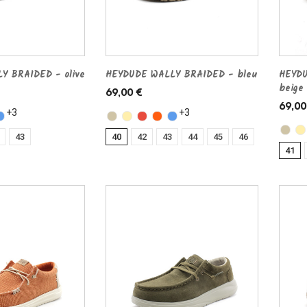
Y BRAIDED - olive
HEYDUDE WALLY BRAIDED - bleu
HEYDU
beige
69,00 €
69,00
+3
+3
43
40
42
43
44
45
46
41