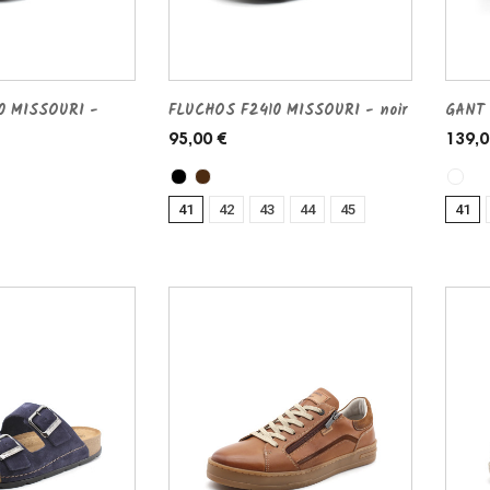
0 MISSOURI -
FLUCHOS F2410 MISSOURI - noir
GANT 
95,00 €
139,0
41
42
43
44
45
41