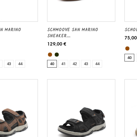
N MARINO
SCHMOOVE SAN MARINO
SCHOL
SNEAKER...
75,00
129,00 €
40
43
44
40
41
42
43
44