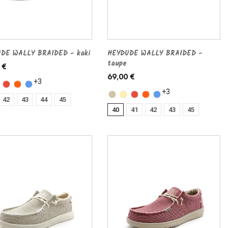
DE WALLY BRAIDED - kaki
HEYDUDE WALLY BRAIDED -
taupe
 €
69,00 €
+3
+3
42
43
44
45
40
41
42
43
45