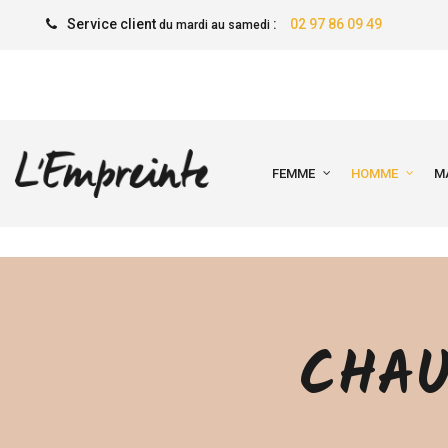
Service client
:
02 97 86 09 49
du mardi au samedi
FEMME
HOMME
M
CHAU