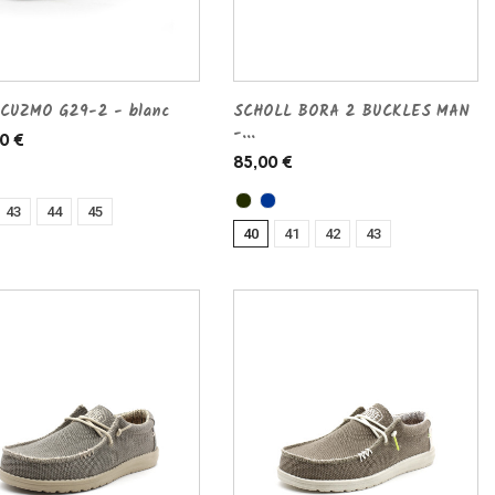
CUZMO G29-2 - blanc
SCHOLL BORA 2 BUCKLES MAN
-...
0 €
85,00 €
43
44
45
40
41
42
43