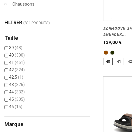
Chaussons
FILTRER
(831 PRODUITS)
SCHMOOVE SA
SNEAKER...
Taille
129,00 €
39
(48)
40
(300)
40
41
42
41
(451)
42
(324)
42.5
(1)
43
(326)
44
(332)
45
(305)
46
(15)
Marque