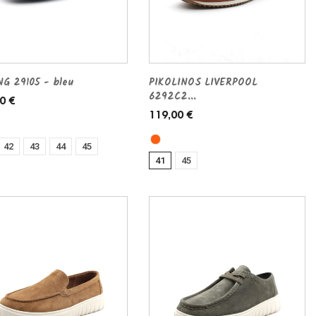
G 29105 - bleu
PIKOLINOS LIVERPOOL
6292C2...
0 €
119,00 €
42
43
44
45
41
45