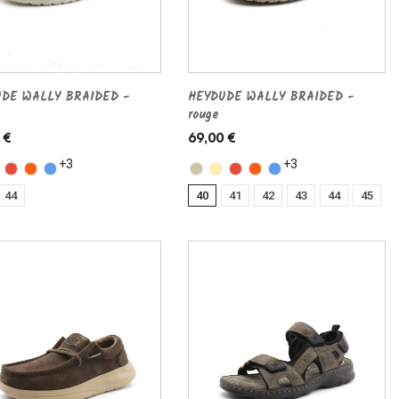
DE WALLY BRAIDED -
HEYDUDE WALLY BRAIDED -
rouge
 €
69,00 €
+3
+3
44
40
41
42
43
44
45