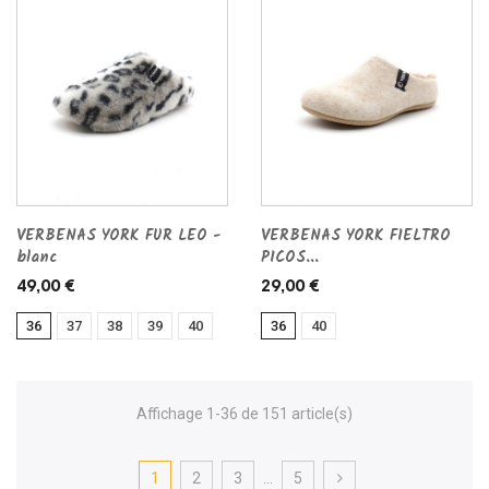
VERBENAS YORK FUR LEO -
VERBENAS YORK FIELTRO
blanc
PICOS...
49,00 €
29,00 €
36
37
38
39
40
36
40
Affichage 1-36 de 151 article(s)
1
2
3
…
5