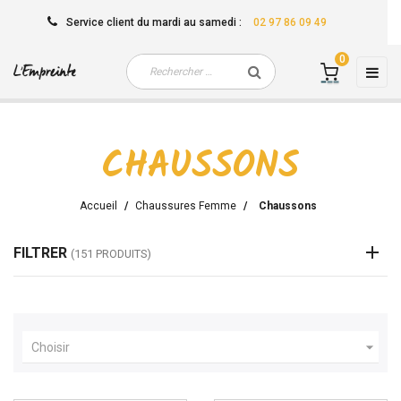
Service client
du mardi au samedi
:
02 97 86 09 49
0
Basc
☰
la
navi
CHAUSSONS
Accueil
Chaussures Femme
Chaussons
FILTRER
(151 PRODUITS)

Choisir