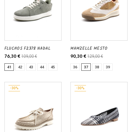
FLUCHOS F2378 NADAL
MAMZELLE MESTO
109,00 €
129,00 €
76,30 €
90,30 €
41
42
43
44
45
36
37
38
39
-30%
-30%