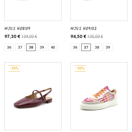
MJUS N08109
MJUS N09102
139,00 €
135,00 €
97,30 €
94,50 €
36
37
38
39
40
36
37
38
39
-30%
-30%