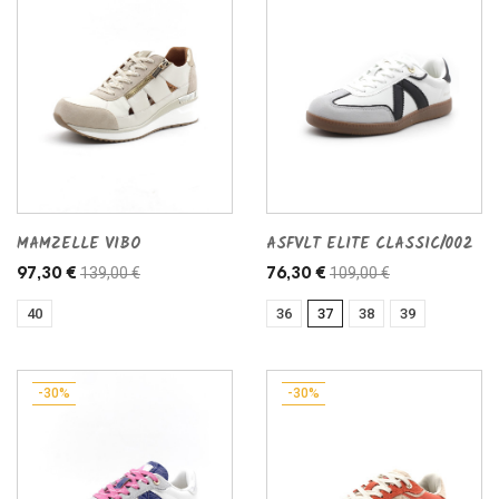
MAMZELLE VIBO
ASFVLT ELITE CLASSIC/002
139,00 €
109,00 €
97,30 €
76,30 €
40
36
37
38
39
-30%
-30%