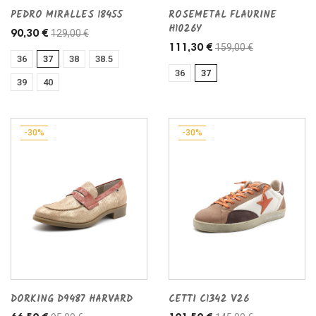
PEDRO MIRALLES 18455
ROSEMETAL FLAURINE
H1026Y
129,00 €
90,30 €
159,00 €
111,30 €
36
37
38
38.5
36
37
39
40
-30%
-30%
DORKING D9487 HARVARD
CETTI C1342 V26