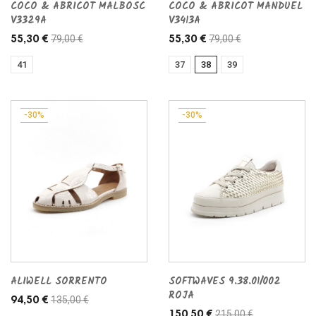
COCO & ABRICOT MALBOSC
COCO & ABRICOT MANDUEL
V3329A
V3413A
79,00 €
79,00 €
55,30 €
55,30 €
41
37
38
39
-30%
-30%
ALIWELL SORRENTO
SOFTWAVES 9.38.01/002
ROJA
135,00 €
94,50 €
215,00 €
150,50 €