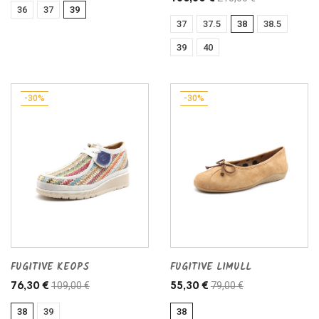
36
37
39
37
37.5
38
38.5
39
40
-30%
-30%
FUGITIVE KEOPS
FUGITIVE LIMULL
109,00 €
79,00 €
76,30 €
55,30 €
38
39
38