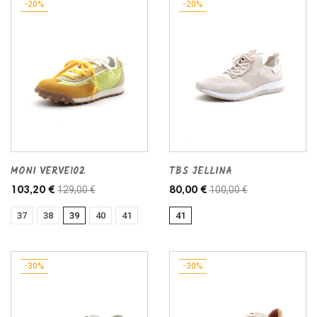
-20%
-20%
MONI VERVE102
TBS JELLINA
129,00 €
100,00 €
103,20 €
80,00 €
37
38
39
40
41
41
-30%
-30%