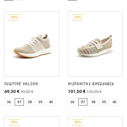
-30%
-30%
FUGITIVE VALSON
HISPANITAS RHV264856
99,00 €
145,00 €
69,30 €
101,50 €
36
37
38
39
40
36
37
38
39
40
-30%
-30%