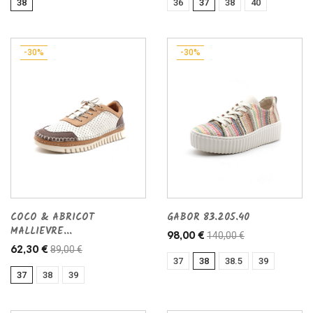
38
36
37
38
40
-30%
-30%
COCO & ABRICOT
GABOR 83.205.40
MALLIEVRE...
140,00 €
98,00 €
89,00 €
62,30 €
37
38
38.5
39
37
38
39