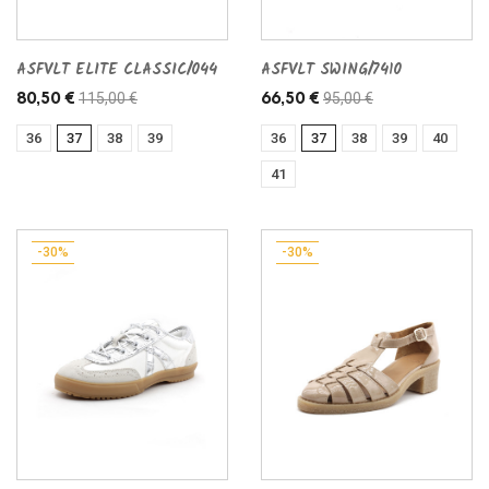
ASFVLT ELITE CLASSIC/044
ASFVLT SWING/7410
115,00 €
95,00 €
80,50 €
66,50 €
36
37
38
39
36
37
38
39
40
41
-30%
-30%