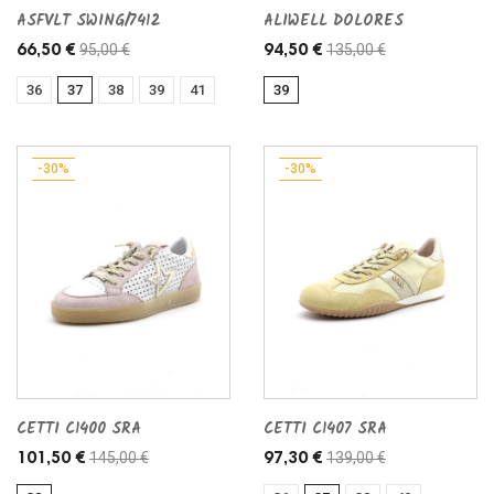
ASFVLT SWING/7412
ALIWELL DOLORES
95,00 €
135,00 €
66,50 €
94,50 €
36
37
38
39
41
39
-30%
-30%
CETTI C1400 SRA
CETTI C1407 SRA
145,00 €
139,00 €
101,50 €
97,30 €