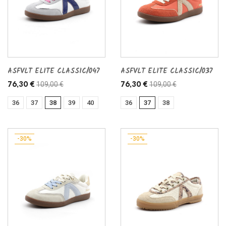
ASFVLT ELITE CLASSIC/047
ASFVLT ELITE CLASSIC/037
109,00 €
109,00 €
76,30 €
76,30 €
36
37
38
39
40
36
37
38
-30%
-30%