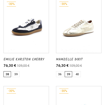
-30%
-30%
EMILIE KARSTON CHERRY
MAMZELLE DIXIT
109,00 €
109,00 €
76,30 €
76,30 €
38
39
36
39
40
-30%
-30%