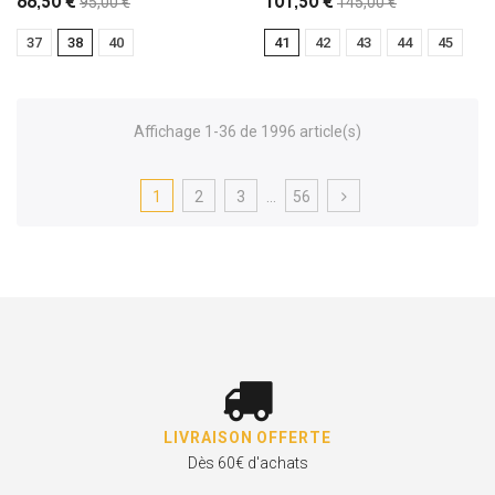
95,00 €
145,00 €
66,50 €
101,50 €
37
38
40
41
42
43
44
45
Affichage 1-36 de 1996 article(s)
1
2
3
…
56
LIVRAISON OFFERTE
Dès 60€ d'achats