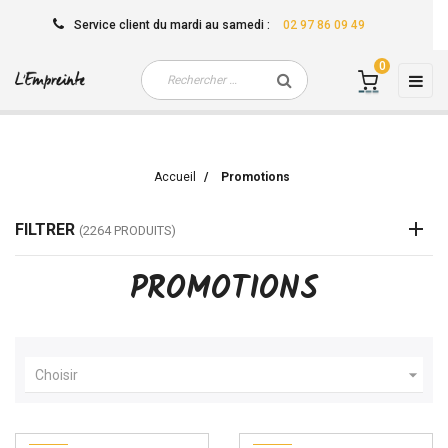
Service client
du mardi au samedi
:
02 97 86 09 49
0
Basc
☰
la
navi
Accueil
Promotions
FILTRER
(2264 PRODUITS)
PROMOTIONS

Choisir