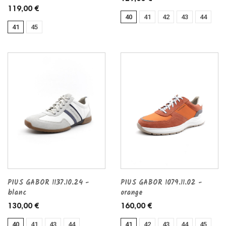
119,00 €
40
41
42
43
44
41
45
PIUS GABOR 1137.10.24 -
PIUS GABOR 1079.11.02 -
blanc
orange
130,00 €
160,00 €
40
41
43
44
41
42
43
44
45