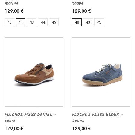
marine
taupe
129,00 €
129,00 €
40
41
43
44
45
40
43
45
FLUCHOS F1288 DANIEL -
FLUCHOS F2383 ELDER -
cuero
Jeans
129,00 €
129,00 €