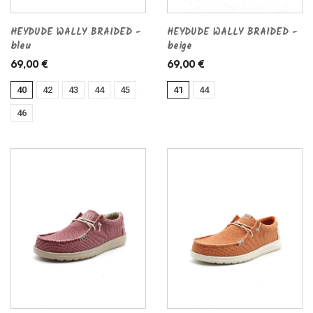
HEYDUDE WALLY BRAIDED -
HEYDUDE WALLY BRAIDED -
bleu
beige
69,00 €
69,00 €
40
42
43
44
45
41
44
46