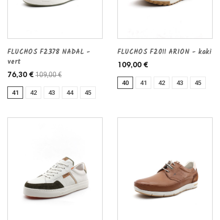
FLUCHOS F2378 NADAL -
FLUCHOS F2011 ARION - kaki
vert
109,00 €
109,00 €
76,30 €
40
41
42
43
45
41
42
43
44
45