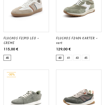
FLUCHOS F2393 LEO -
FLUCHOS F2404 KARTER -
CREME
vert
115,00 €
129,00 €
45
40
41
43
45
-30%