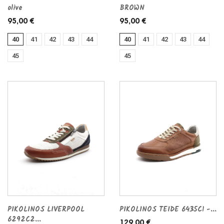
olive
BROWN
95,00 €
95,00 €
40
41
42
43
44
40
41
42
43
44
45
45
PIKOLINOS LIVERPOOL
PIKOLINOS TEIDE 6435C1 -...
6292C2...
129,00 €