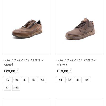
FLUCHOS F2264 SAMIR -
FLUCHOS F2267 NEMO -
camel
marron
129,00 €
119,00 €
39
40
41
42
43
41
42
44
45
44
45