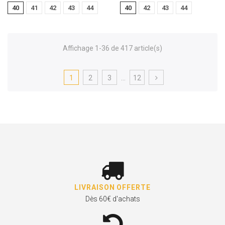
40
41
42
43
44
40
42
43
44
Affichage 1-36 de 417 article(s)
1
2
3
…
12
LIVRAISON OFFERTE
Dès 60€ d'achats