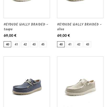
HEYDUDE WALLY BRAIDED -
HEYDUDE WALLY BRAIDED -
taupe
olive
69,00 €
69,00 €
40
41
42
43
45
40
41
42
43