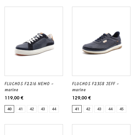
FLUCHOS F2216 NEMO -
FLUCHOS F2358 JEFF -
marine
marine
119,00 €
129,00 €
40
41
42
43
44
41
42
43
44
45