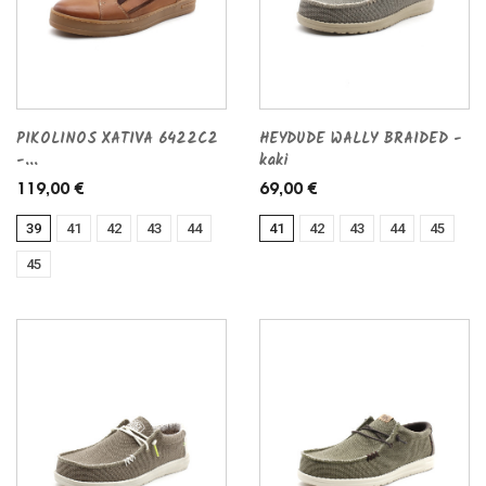
PIKOLINOS XATIVA 6422C2
HEYDUDE WALLY BRAIDED -
-...
kaki
119,00 €
69,00 €
39
41
42
43
44
41
42
43
44
45
45