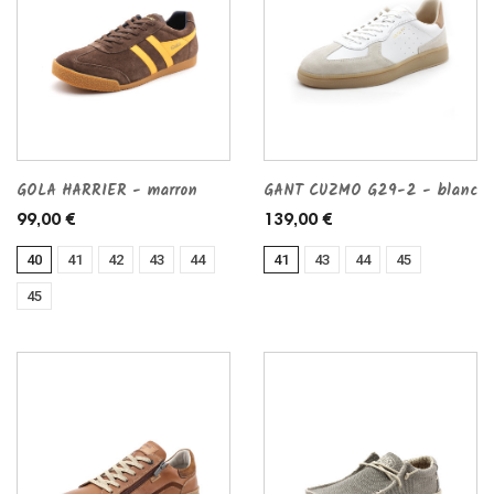
GOLA HARRIER - marron
GANT CUZMO G29-2 - blanc
99,00 €
139,00 €
40
41
42
43
44
41
43
44
45
45