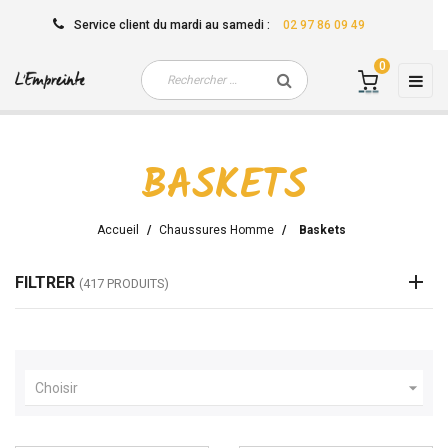
Service client
du mardi au samedi
:
02 97 86 09 49
0
Basc
☰
la
navi
BASKETS
Accueil
Chaussures Homme
Baskets
FILTRER
(417 PRODUITS)

Choisir