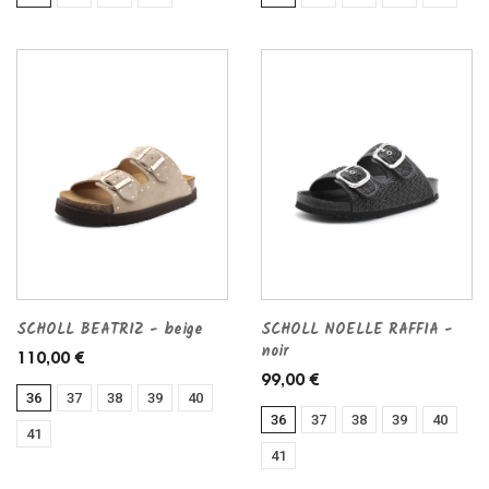
SCHOLL BEATRIZ - beige
SCHOLL NOELLE RAFFIA -
noir
110,00 €
99,00 €
36
37
38
39
40
36
37
38
39
40
41
41