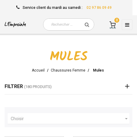
Service client
du mardi au samedi
:
02 97 86 09 49
0
Basc
☰
la
navi
MULES
Accueil
Chaussures Femme
Mules
FILTRER
(180 PRODUITS)

Choisir