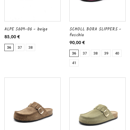
ALPE 5609-06 - beige
SCHOLL BORA SLIPPERS -
fuschia
85,00 €
90,00 €
36
37
38
36
37
38
39
40
41