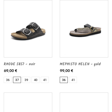
RHODE 5857 - noir
MEPHISTO HELEN - gold
69,00 €
99,00 €
36
37
39
40
41
36
41