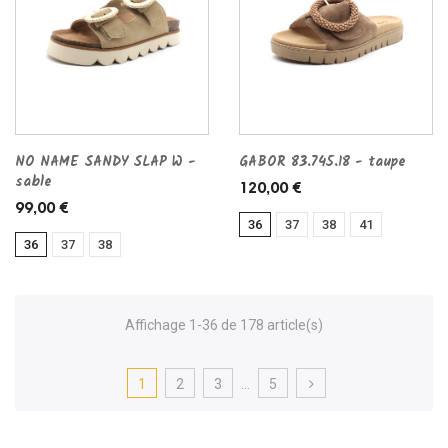
NO NAME SANDY SLAP W -
GABOR 83.745.18 - taupe
sable
120,00 €
99,00 €
36
37
38
41
36
37
38
Affichage 1-36 de 178 article(s)
1
2
3
…
5