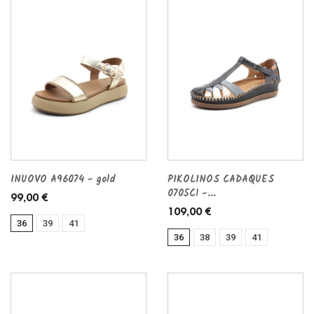
INUOVO A96074 - gold
PIKOLINOS CADAQUES
0705C1 -...
99,00 €
109,00 €
36
39
41
36
38
39
41