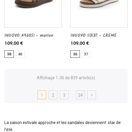
INUOVO A96051 - marron
INUOVO 113137 - CREME
109,00 €
109,00 €
38
40
36
37
Affichage 1-36 de 839 article(s)
1
2
3
…
24
La saison estivale approche et les sandales deviennent star de
l'été.