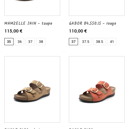
MAMZELLE JAIN - taupe
GABOR 84.550.15 - rouge
115,00 €
110,00 €
35
36
37
38
37
37.5
38.5
41