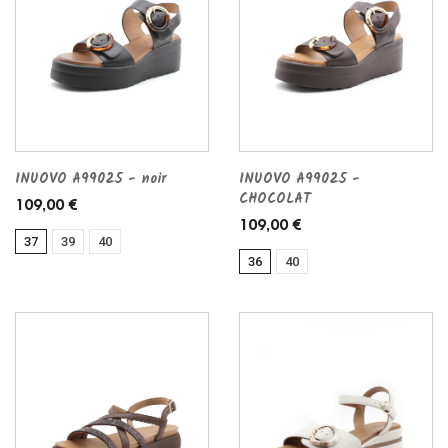
INUOVO A99025 - noir
INUOVO A99025 -
CHOCOLAT
109,00 €
109,00 €
37
39
40
36
40