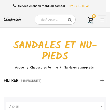
Service client
du mardi au samedi
:
02 97 86 09 49
0
Basc
☰
la
navi
SANDALES ET NU-
PIEDS
Accueil
Chaussures Femme
Sandales et nu-pieds
FILTRER
(848 PRODUITS)

Choisir