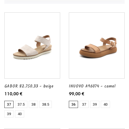
GABOR 82.750.33 - beige
INUOVO A96074 - camel
110,00 €
99,00 €
37
37.5
38
38.5
36
37
39
40
39
40