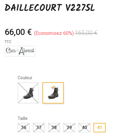
DAILLECOURT V2275L
66,00 €
165,00 €
Économisez 60%
TTC
Couleur
Taille
36
37
38
39
40
41