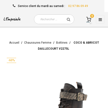
Service client
du mardi au samedi
:
02 97 86 09 49
0
Basc
☰
la
navi
Accueil
Chaussures Femme
Bottines
COCO & ABRICOT
DAILLECOURT V2275L
-60%