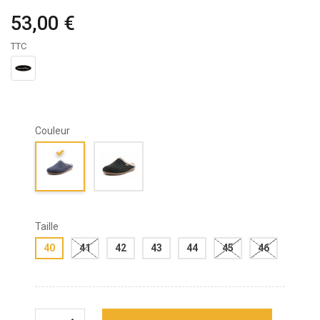
53,00 €
TTC
Couleur
Taille
40
41
42
43
44
45
46