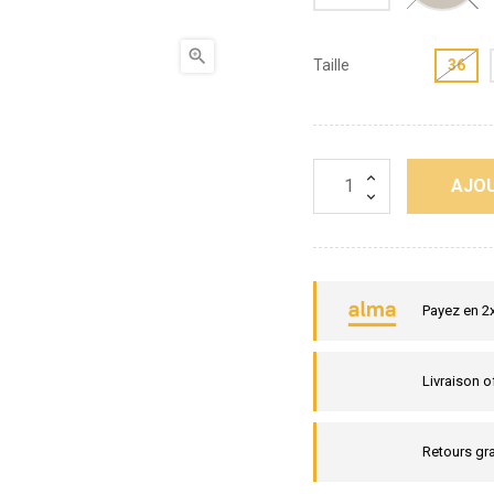

Taille
36
AJOU
Payez en 2
Livraison o
Retours gra