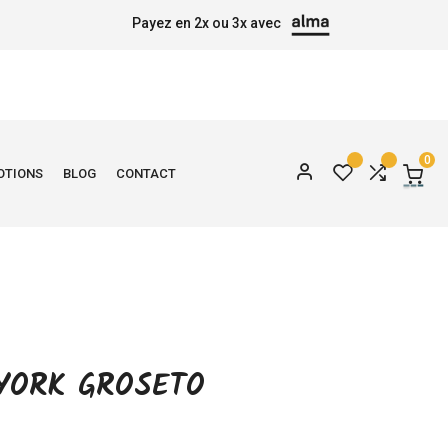
Payez en 2x ou 3x avec
0
OTIONS
BLOG
CONTACT
YORK GROSETO