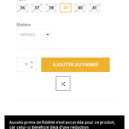
36
37
38
39
40
41
Matière
AJOUTER AU PANIER
Aucune prime de fidélité n'est accordée pour ce produit,
car celui-ci bénéficie déjà d'une réduction