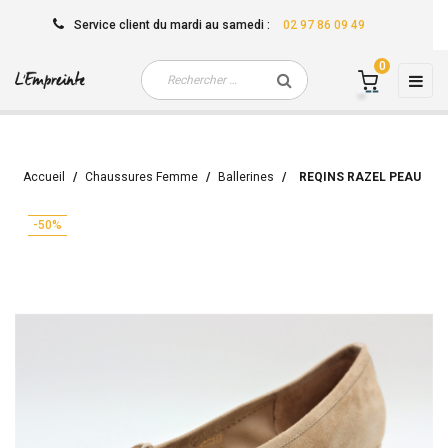
Service client
du mardi au samedi
:
02 97 86 09 49
0
Basc
☰
la
navi
Accueil
Chaussures Femme
Ballerines
REQINS RAZEL PEAU
-50%