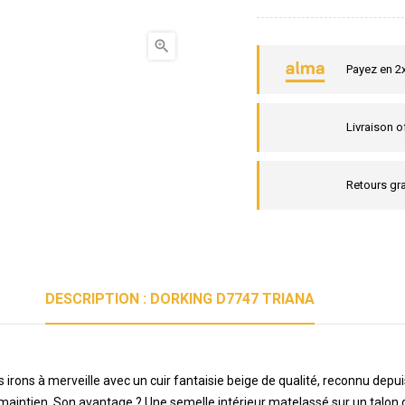

Payez en 2
Livraison o
Retours gra
DESCRIPTION : DORKING D7747 TRIANA
irons à merveille avec un cuir fantaisie beige de qualité, reconnu depu
 maintien. Son avantage ? Une semelle intérieur matelassé sur un talon 