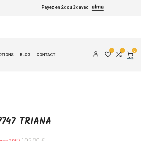
Payez en 2x ou 3x avec
0
OTIONS
BLOG
CONTACT
747 TRIANA
105,00 €