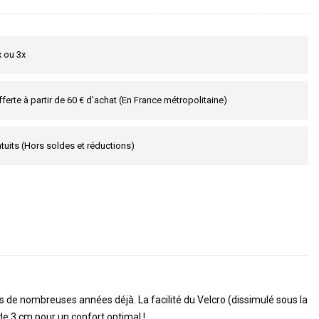
x ou 3x
fferte à partir de 60 € d’achat (En France métropolitaine)
tuits (Hors soldes et réductions)
is de nombreuses années déjà. La facilité du Velcro (dissimulé sous la
de 3 cm pour un confort optimal !