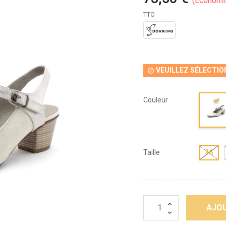
Économi
TTC
VEUILLEZ SÉLECTIO

Couleur
Taille
36
AJOU