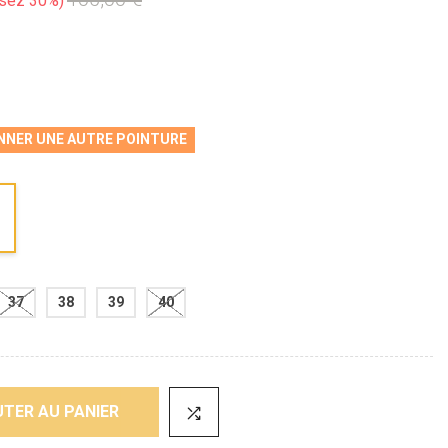
sez 30%
NNER UNE AUTRE POINTURE
37
38
39
40
TER AU PANIER