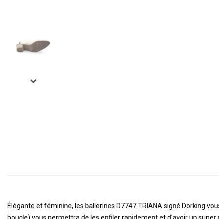
Élégante et féminine, les ballerines D7747 TRIANA signé Dorking vous 
boucle) vous permettra de les enfiler rapidement et d'avoir un super