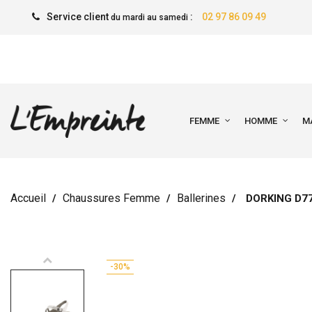
Service client
:
02 97 86 09 49
du mardi au samedi
FEMME
HOMME
M
Accueil
Chaussures Femme
Ballerines
DORKING D7
-30%