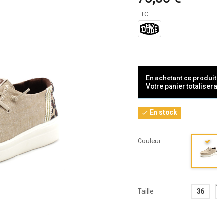
TTC
En achetant ce produi
Votre panier totaliser
En stock

Couleur
Taille
36