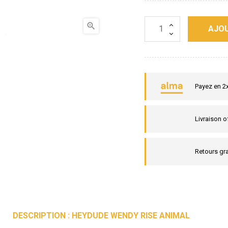

AJOU
Payez en 2
Livraison o
Retours gra
DESCRIPTION : HEYDUDE WENDY RISE ANIMAL