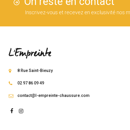
On reste en contact
Inscrivez-vous et recevez en exclusivité nos m
8 Rue Saint-Bieuzy
02 97 86 09 49
contact@l-empreinte-chaussure.com