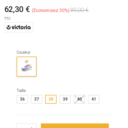
62,30 €
89,00 €
Économisez 30%
TTC
Couleur
Taille
36
37
38
39
40
41