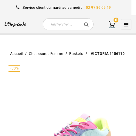
Service client
du mardi au samedi
:
02 97 86 09 49
0
Basc
☰
la
navi
Accueil
Chaussures Femme
Baskets
VICTORIA 1156110
-30%