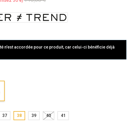
misez 30%
té n'est accordée pour ce produit, car celui-ci bénéficie déjà
37
38
39
40
41