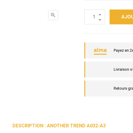

AJOU
Payez en 2
Livraison o
Retours gra
DESCRIPTION : ANOTHER TREND A032-A3