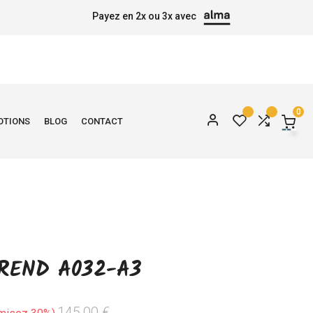
Payez en 2x ou 3x avec
0
OTIONS
BLOG
CONTACT
REND A032-A3
145,00 €