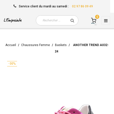
Service client
du mardi au samedi
:
02 97 86 09 49
0
Basc
☰
la
navi
Accueil
Chaussures Femme
Baskets
ANOTHER TREND A032-
24
-30%