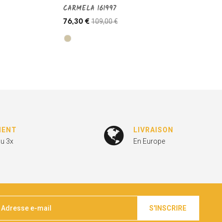
CARMELA 161997
109,00 €
76,30 €
MENT
LIVRAISON
ou 3x
En Europe
S'INSCRIRE