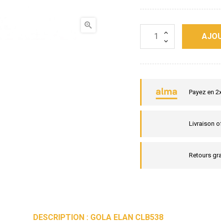

AJOU
Payez en 2
Livraison o
Retours gra
DESCRIPTION : GOLA ELAN CLB538