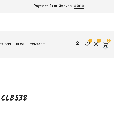
Payez en 2x ou 3x avec
0
OTIONS
BLOG
CONTACT
 CLB538