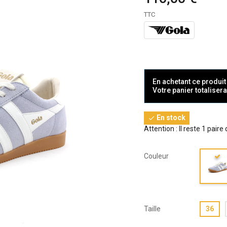
TTC
En achetant ce produi
Votre panier totaliser
En stock

Attention : Il reste 1 paire
Couleur
Taille
36