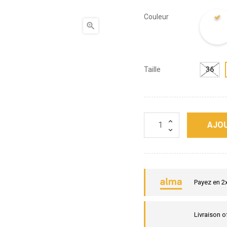
Couleur

Taille
36
AJOU
Payez en 2
Livraison o