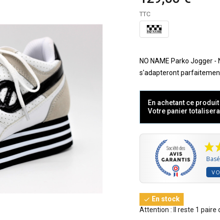
TTC
NO NAME Parko Jogger - N
s'adapteront parfaitement
En achetant ce produi
Votre panier totaliser
Basé 
VO
En stock

Attention : Il reste 1 paire