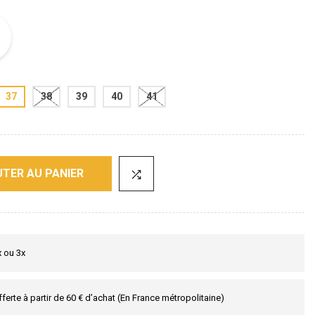
37
38
39
40
41
TER AU PANIER
x ou 3x
fferte à partir de 60 € d’achat (En France métropolitaine)