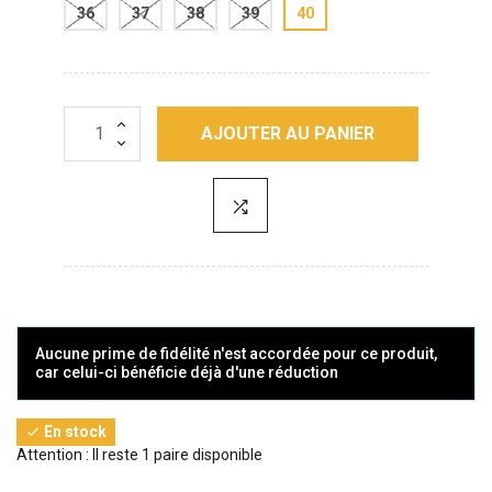
36
37
38
39
40
AJOUTER AU PANIER
Aucune prime de fidélité n'est accordée pour ce produit,
car celui-ci bénéficie déjà d'une réduction
En stock

Attention : Il reste 1 paire disponible