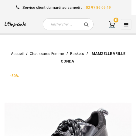
Service client
du mardi au samedi
:
02 97 86 09 49
0
Basc
☰
la
navi
Accueil
Chaussures Femme
Baskets
MAMZELLE VRILLE
CONDA
-50%