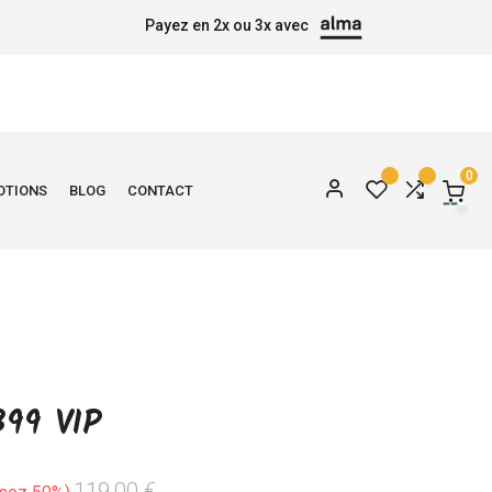
Payez en 2x ou 3x avec
0
OTIONS
BLOG
CONTACT
99 VIP
119,00 €