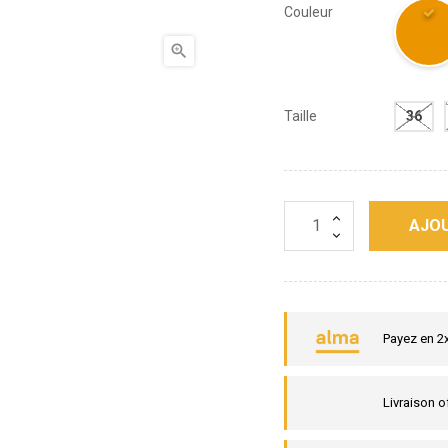
Couleur

Taille
36
AJOU
Payez en 2
Livraison o