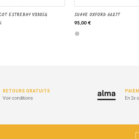
COT ESTREBAY V3305G
SUAVE OXFORD 6627T
€
95,00 €
RETOURS GRATUITS
PAIE
Voir conditions
En 2x 