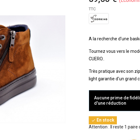
Économi
TTC
A la recherche d'une basket
Tournez vous vers le modè
CUERO..
Très pratique avec son zi
light garantie d'un grand c
Aucune prime de fidéli
d'une réduction
En stock

Attention : Il reste 1 paire