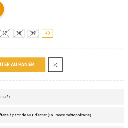
37
38
39
40
TER AU PANIER
x ou 3x
fferte à partir de 60 € d’achat (En France métropolitaine)