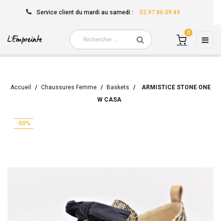
Service client
du mardi au samedi
:
02 97 86 09 49
0
Basc
☰
la
navi
Accueil
Chaussures Femme
Baskets
ARMISTICE STONE ONE
W CASA
-50%