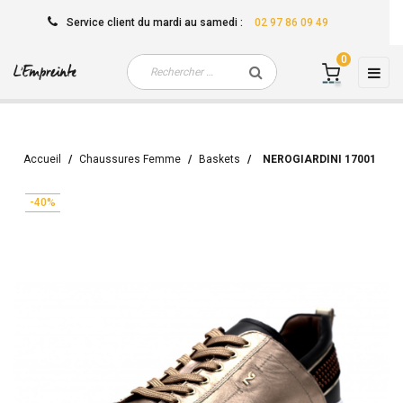
Service client
du mardi au samedi
:
02 97 86 09 49
0
Basc
☰
la
navi
Accueil
Chaussures Femme
Baskets
NEROGIARDINI 17001
-40%