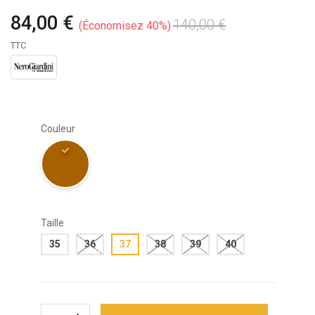
84,00 €
140,00 €
Économisez 40%
TTC
Couleur
Taille
35
36
37
38
39
40