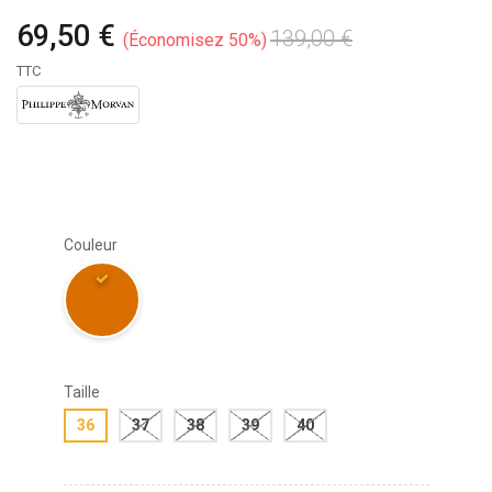
69,50 €
139,00 €
Économisez 50%
TTC
Couleur
Taille
36
37
38
39
40