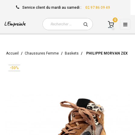
Service client
du mardi au samedi
:
02 97 86 09 49
0
Basc
☰
la
navi
Accueil
Chaussures Femme
Baskets
PHILIPPE MORVAN ZEX
-50%