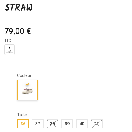
STRAW
79,00 €
TTC
Couleur
Taille
36
37
38
39
40
41