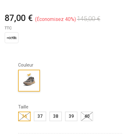
87,00 €
145,00 €
Économisez 40%
TTC
Couleur
Taille
36
37
38
39
40