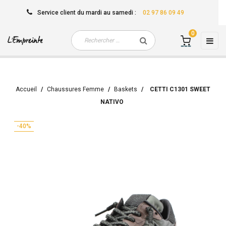
Service client
du mardi au samedi
:
02 97 86 09 49
0
Basc
☰
la
navi
Accueil
Chaussures Femme
Baskets
CETTI C1301 SWEET
NATIVO
-40%