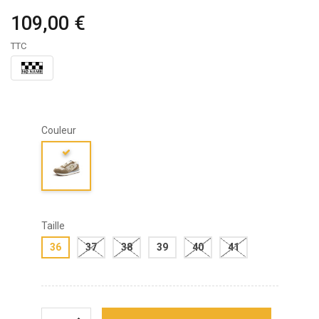
109,00 €
TTC
Couleur
Taille
36
37
38
39
40
41