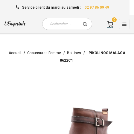
Service client
du mardi au samedi
:
02 97 86 09 49
0
Basc
☰
la
navi
Accueil
Chaussures Femme
Bottines
PIKOLINOS MALAGA
8622C1