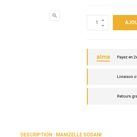

AJOU
Payez en 2
Livraison o
Retours gra
DESCRIPTION : MAMZELLE SODANI