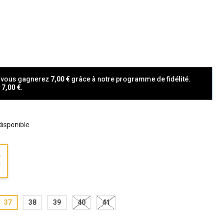
t vous gagnerez
7,00 €
grâce à notre programme de fidélité.
a
7,00 €
.
 disponible
37
38
39
40
41