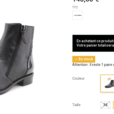
TTC
En achetant ce produi
Votre panier totaliser
En stock

Attention : Il reste 1 paire
Couleur
Taille
36