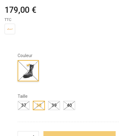
179,00 €
TTC
Couleur
Taille
37
38
39
40