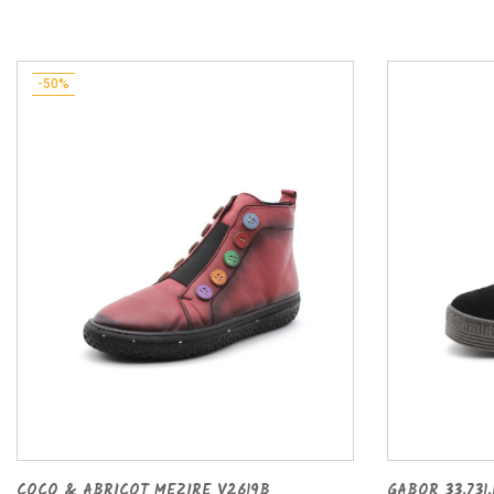
-50%
COCO & ABRICOT MEZIRE V2619B
GABOR 33.731.