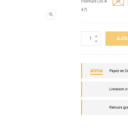
Pointure (35 A
37
47)

AJOU
Payez en 2
Livraison o
Retours gra