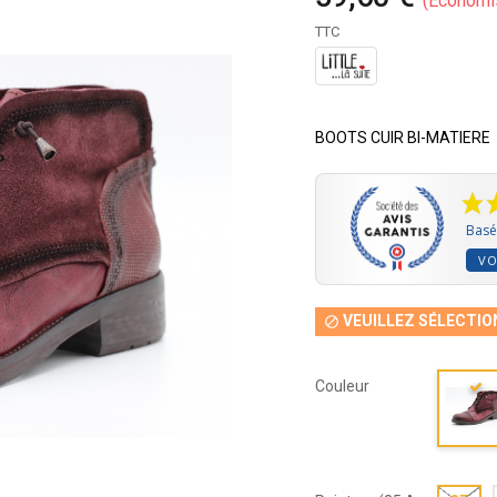
Économi
TTC
BOOTS CUIR BI-MATIERE
Basé 
VO
VEUILLEZ SÉLECTIO

Couleur