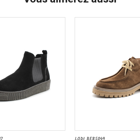
17
LODI BER5049