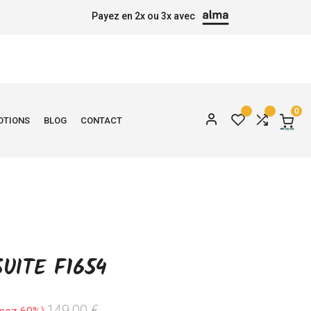
Payez en 2x ou 3x avec
0
OTIONS
BLOG
CONTACT
SUITE F1654
149,00 €