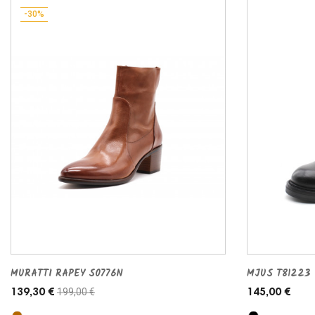
-30%
MURATTI RAPEY S0776N
MJUS T81223
199,00 €
139,30 €
145,00 €