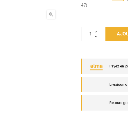
47)

AJOU
Payez en 2
Livraison o
Retours gra