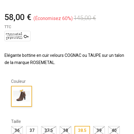
58,00 €
145,00 €
Économisez 60%
TTC
Elégante bottine en cuir velours COGNAC ou TAUPE sur un talon
de la marque ROSEMETAL.
Couleur
Taille
36
37
37.5
38
38.5
39
40