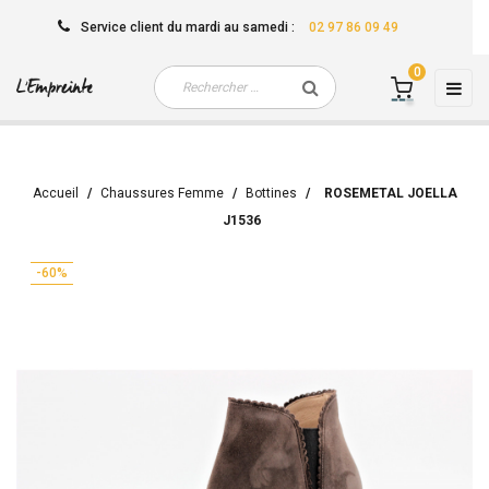
Service client
du mardi au samedi
:
02 97 86 09 49
0
Basc
☰
la
navi
Accueil
Chaussures Femme
Bottines
ROSEMETAL JOELLA
J1536
-60%