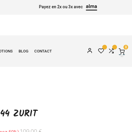
Payez en 2x ou 3x avec
0
OTIONS
BLOG
CONTACT
44 ZURIT
109,00 €