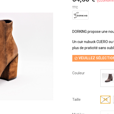
Économi
TTC
DORKING propose une nouve
Un cuir nubuck CUERO ou 
plus de praticité sans oub
VEUILLEZ SÉLECTIO

Couleur
Taille
36