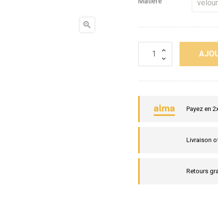
Matière

AJOU
Payez en 2
Livraison o
Retours gra