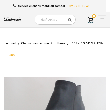
Service client
du mardi au samedi
:
02 97 86 09 49
0
Basc
☰
la
navi
Accueil
Chaussures Femme
Bottines
DORKING 6413 BLESA
-50%