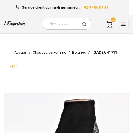
Service client
du mardi au samedi
:
02 97 86 09 49
0
Basc
☰
la
navi
Accueil
Chaussures Femme
Bottines
GADEA 41711
-50%