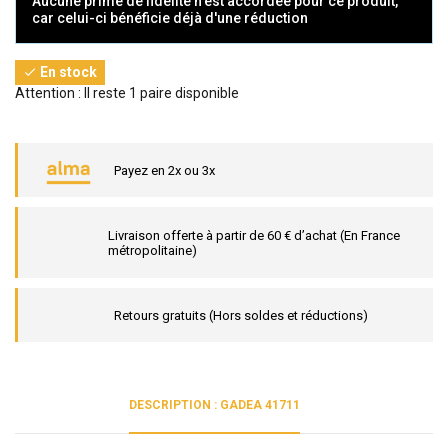
Aucune prime de fidélité n'est accordée pour ce produit,
car celui-ci bénéficie déjà d'une réduction
En stock

Attention : Il reste 1 paire disponible
Payez en 2x ou 3x
Livraison offerte à partir de 60 € d’achat (En France
métropolitaine)
Retours gratuits (Hors soldes et réductions)
DESCRIPTION : GADEA 41711