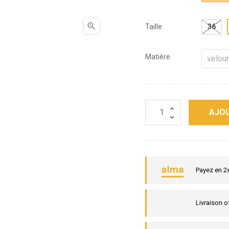

Taille
36
Matière
AJOU
Payez en 2
Livraison o