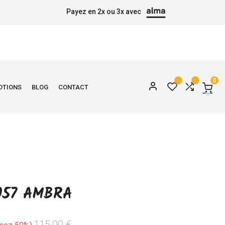
Payez en 2x ou 3x avec
0
OTIONS
BLOG
CONTACT
057 AMBRA
115,00 €