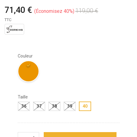
71,40 €
119,00 €
Économisez 40%
TTC
Couleur
Taille
36
37
38
39
40