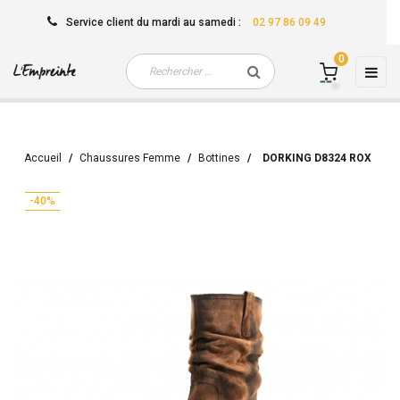
Service client
du mardi au samedi
:
02 97 86 09 49
0
Basc
☰
la
navi
Accueil
Chaussures Femme
Bottines
DORKING D8324 ROX
-40%