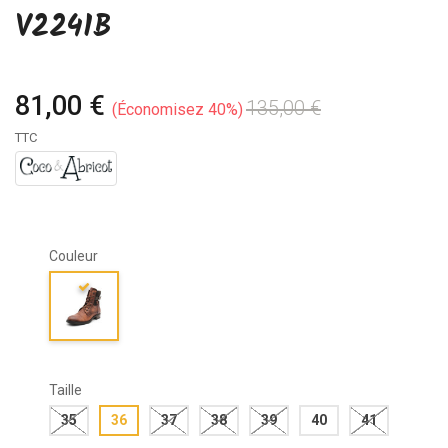
V2241B
81,00 €
135,00 €
Économisez 40%
TTC
Couleur
Taille
35
36
37
38
39
40
41