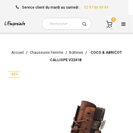
Service client
du mardi au samedi
:
02 97 86 09 49
0
Basc
☰
la
navi
Accueil
Chaussures Femme
Bottines
COCO & ABRICOT
CALLIOPE V2241B
-40%