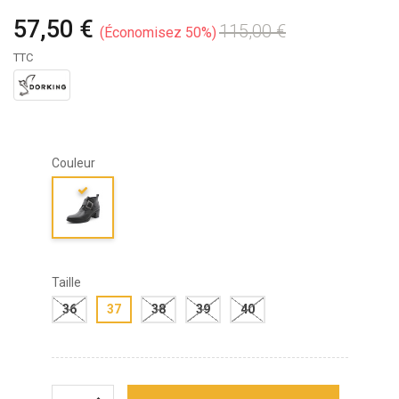
57,50 €
115,00 €
Économisez 50%
TTC
Couleur
Taille
36
37
38
39
40