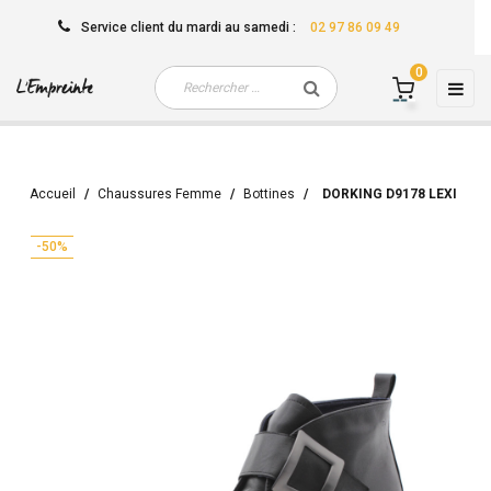
Service client
du mardi au samedi
:
02 97 86 09 49
0
Basc
☰
la
navi
Accueil
Chaussures Femme
Bottines
DORKING D9178 LEXI
-50%