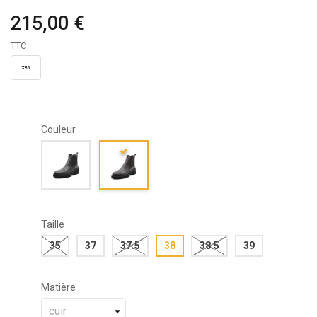
215,00 €
TTC
Couleur
Taille
35
37
37.5
38
38.5
39
Matière