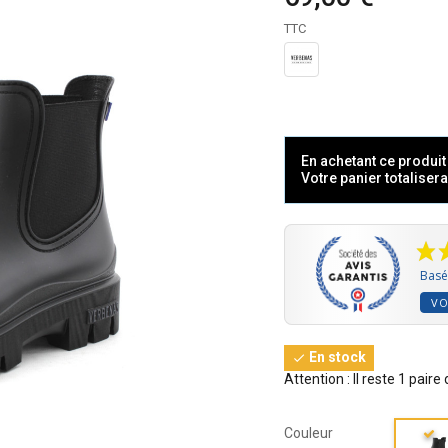
TTC
En achetant ce produi
Votre panier totaliser
Basé 
VO
En stock

Attention : Il reste 1 paire
Couleur