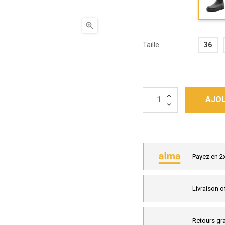

Taille
36
AJOU
Payez en 2
Livraison o
Retours gra