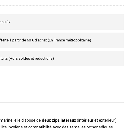
x ou 3x
fferte à partir de 60 € d’achat (En France métropolitaine)
tuits (Hors soldes et réductions)
 marine, elle dispose de
deux zips latéraux
(intérieur et extérieur)
bilité, hygiène et compatibilité avec des semelles orthopédiques.