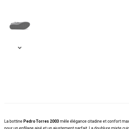
La bottine
Pedro Torres 2003
mêle élégance citadine et confort maxi
pour un enfilage aisé et un ajustement parfait. La doublure mixte cuir/