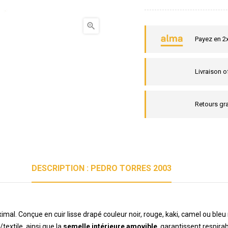

Payez en 2
Livraison o
Retours gra
DESCRIPTION : PEDRO TORRES 2003
mal. Conçue en cuir lisse drapé couleur noir, rouge, kaki, camel ou bleu
textile, ainsi que la
semelle intérieure amovible
, garantissent respira