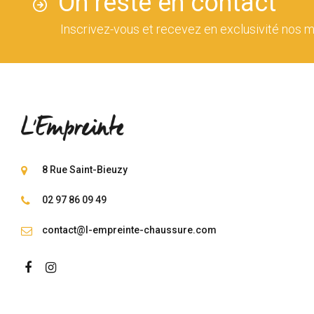
On reste en contact
Inscrivez-vous et recevez en exclusivité nos m
8 Rue Saint-Bieuzy
02 97 86 09 49
contact@l-empreinte-chaussure.com