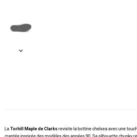
La
Torhill Maple de Clarks
revisite la bottine chelsea avec une touc
crantée inspirée des modèles des années 90. Sa silhouette chunky re