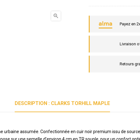

Payez en 2
Livraison o
Retours gra
DESCRIPTION : CLARKS TORHILL MAPLE
he urbaine assumée. Confectionnée en cuir noir premium issu de sources
pose sur une semelle d’environ 4 cm en TR souple, pour un confort opti