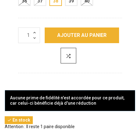
36
37
38
39
40
AJOUTER AU PANIER
Aucune prime de fidélité n'est accordée pour ce produit,
car celui-ci bénéficie déjà d'une réduction
En stock

Attention : Il reste 1 paire disponible