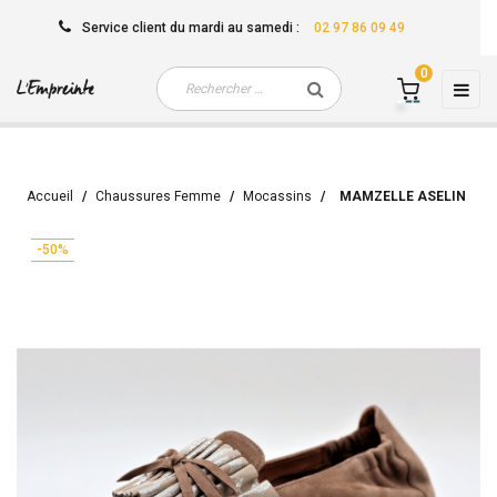
Service client
du mardi au samedi
:
02 97 86 09 49
0
Basc
☰
la
navi
Accueil
Chaussures Femme
Mocassins
MAMZELLE ASELIN
-50%