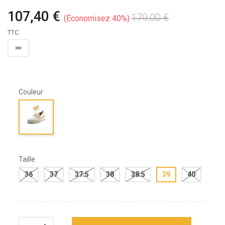
107,40 €
179,00 €
Économisez 40%
TTC
Couleur
Taille
36
37
37.5
38
38.5
39
40