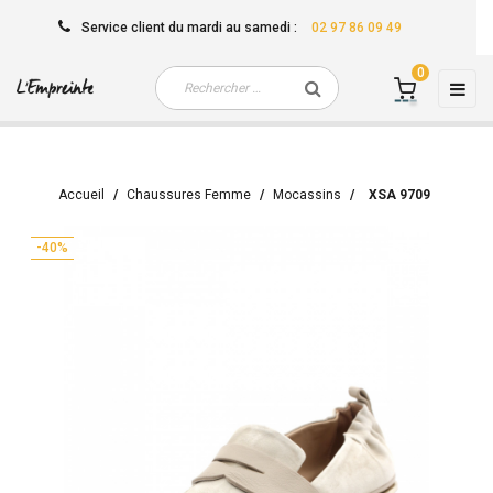
Service client
du mardi au samedi
:
02 97 86 09 49
0
Basc
☰
la
navi
Accueil
Chaussures Femme
Mocassins
XSA 9709
-40%