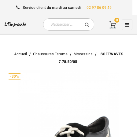
Service client
du mardi au samedi
:
02 97 86 09 49
0
Basc
☰
la
navi
Accueil
Chaussures Femme
Mocassins
SOFTWAVES
7.78.50/05
-30%