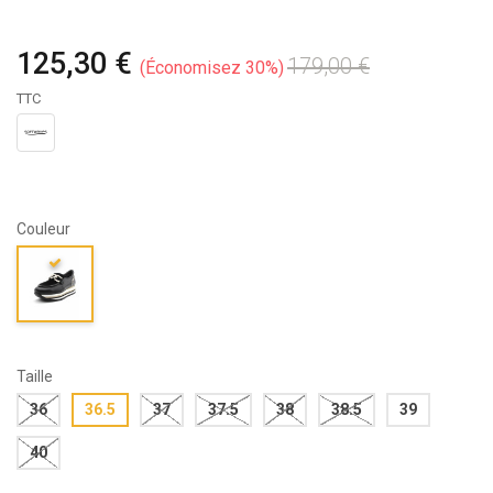
125,30 €
179,00 €
Économisez 30%
TTC
Couleur
Taille
36
36.5
37
37.5
38
38.5
39
40