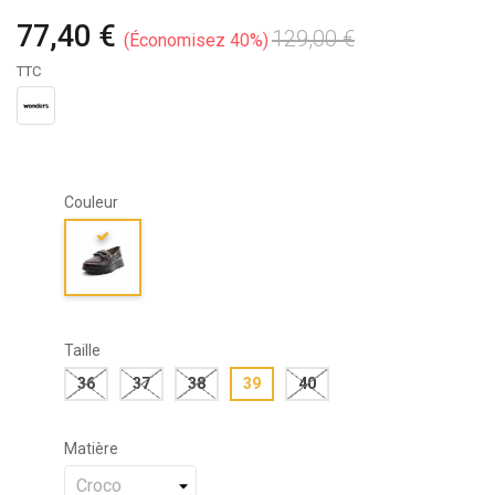
77,40 €
129,00 €
Économisez 40%
TTC
Couleur
Taille
36
37
38
39
40
Matière