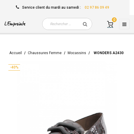
Service client
du mardi au samedi
:
02 97 86 09 49
0
Basc
☰
la
navi
Accueil
Chaussures Femme
Mocassins
WONDERS A2430
-40%