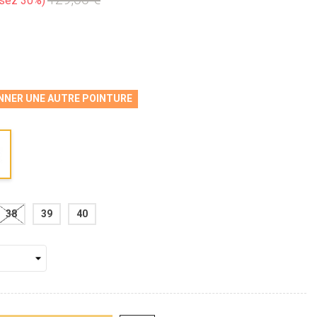
sez 30%
NNER UNE AUTRE POINTURE
38
39
40