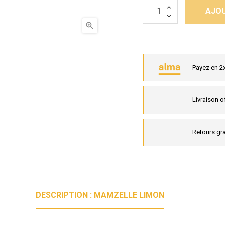
AJOU

Payez en 2
Livraison o
Retours gra
DESCRIPTION : MAMZELLE LIMON