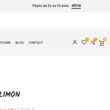
Payez en 2x ou 3x avec
0
OTIONS
BLOG
CONTACT
LIMON
129,00 €