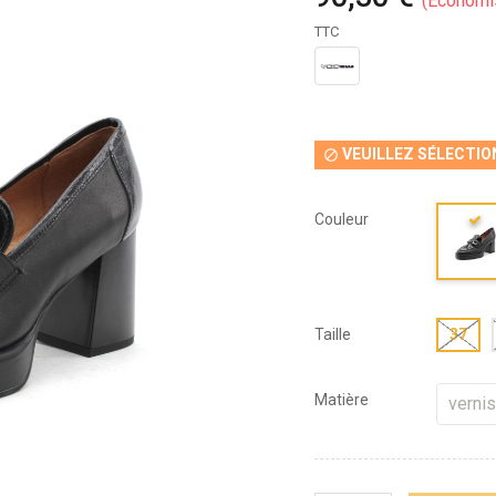
Économi
TTC
VEUILLEZ SÉLECTIO

Couleur
Taille
37
Matière