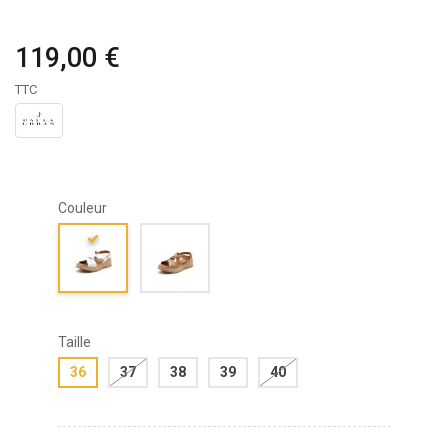
119,00 €
TTC
Couleur
Taille
36
37
38
39
40