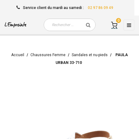
Service client
du mardi au samedi
:
02 97 86 09 49
0
Basc
☰
la
navi
Accueil
Chaussures Femme
Sandales et nu-pieds
PAULA
URBAN 33-710