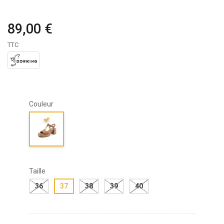
89,00 €
TTC
Couleur
Taille
36
37
38
39
40