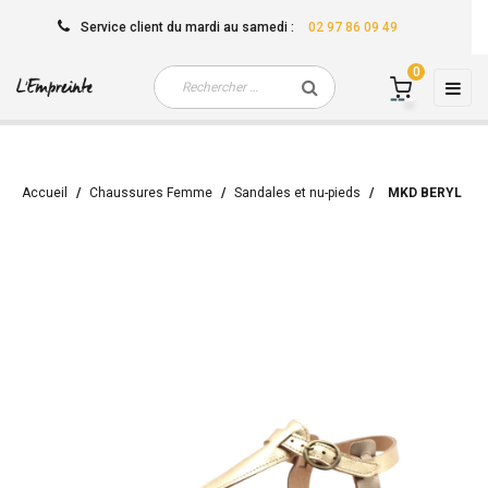
Service client
du mardi au samedi
:
02 97 86 09 49
0
Basc
☰
la
navi
Accueil
Chaussures Femme
Sandales et nu-pieds
MKD BERYL